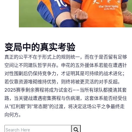
变局中的真实考验
真正的公平不在于形式上的规则统一，而在于是否留有足够
空间让不同建队哲学共存。申花的五外援体系若能在遭遇针
对性围剿后仍保持竞争力，才证明其是可持续的战术进化；
若仅靠资源堆砌维持优势，则终将被更灵活的对手反超。
2025赛季剩余赛程将成为试金石——当所有球队都摸清其套
路，当关键战遭遇密集赛程与伤病潮，这套体系能否经受住
从“红利期”到“常态期”的过渡，将决定这场公平之争最终走
向何方。