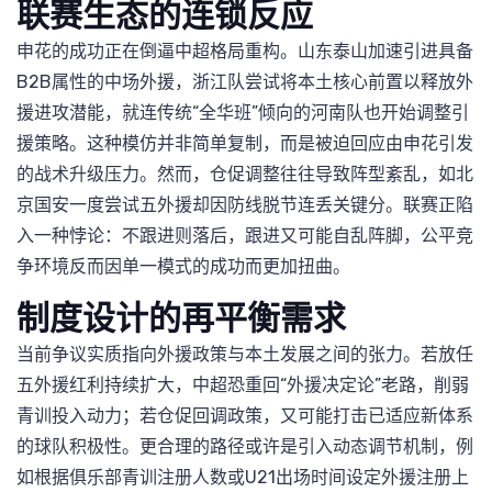
联赛生态的连锁反应
申花的成功正在倒逼中超格局重构。山东泰山加速引进具备
B2B属性的中场外援，浙江队尝试将本土核心前置以释放外
援进攻潜能，就连传统“全华班”倾向的河南队也开始调整引
援策略。这种模仿并非简单复制，而是被迫回应由申花引发
的战术升级压力。然而，仓促调整往往导致阵型紊乱，如北
京国安一度尝试五外援却因防线脱节连丢关键分。联赛正陷
入一种悖论：不跟进则落后，跟进又可能自乱阵脚，公平竞
争环境反而因单一模式的成功而更加扭曲。
制度设计的再平衡需求
当前争议实质指向外援政策与本土发展之间的张力。若放任
五外援红利持续扩大，中超恐重回“外援决定论”老路，削弱
青训投入动力；若仓促回调政策，又可能打击已适应新体系
的球队积极性。更合理的路径或许是引入动态调节机制，例
如根据俱乐部青训注册人数或U21出场时间设定外援注册上