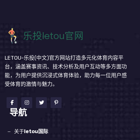
LETOU-乐投(中文)官方网站打造多元化体育内容平
台，涵盖赛事资讯、技术分析及用户互动等多方面功
能，为用户提供沉浸式体育体验，助力每一位用户感
受体育的激情与魅力。
导航
关于
letou国际