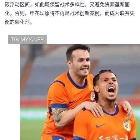
限浮动区间。如此既保留战术多样性，又避免资源垄断固
化。否则，申花现象将不再是战术创新案例，而成为联赛失
衡的催化剂。