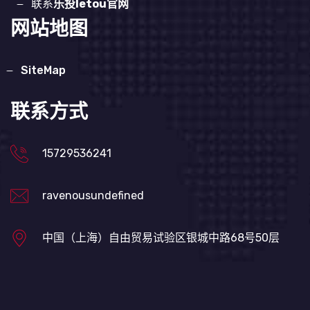
联系
乐投letou官网
网站地图
SiteMap
联系方式
15729536241
ravenousundefined
中国（上海）自由贸易试验区银城中路68号50层