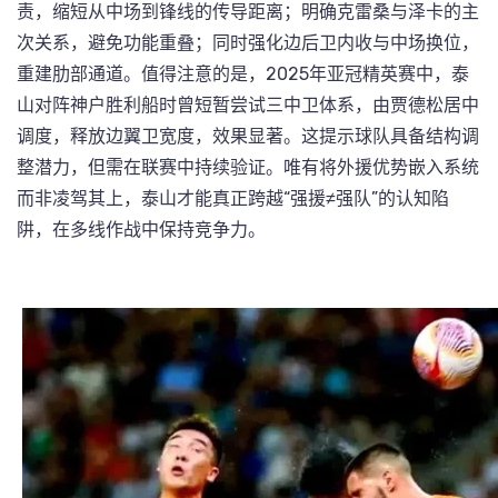
责，缩短从中场到锋线的传导距离；明确克雷桑与泽卡的主
次关系，避免功能重叠；同时强化边后卫内收与中场换位，
重建肋部通道。值得注意的是，2025年亚冠精英赛中，泰
山对阵神户胜利船时曾短暂尝试三中卫体系，由贾德松居中
调度，释放边翼卫宽度，效果显著。这提示球队具备结构调
整潜力，但需在联赛中持续验证。唯有将外援优势嵌入系统
而非凌驾其上，泰山才能真正跨越“强援≠强队”的认知陷
阱，在多线作战中保持竞争力。