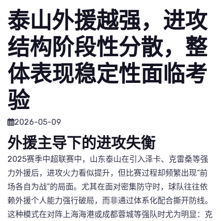
泰山外援越强，进攻
结构阶段性分散，整
体表现稳定性面临考
验
2026-05-09
外援主导下的进攻失衡
2025赛季中超联赛中，山东泰山在引入泽卡、克雷桑等强
力外援后，进攻火力看似提升，但比赛过程却频繁出现“前
场各自为战”的局面。尤其在面对密集防守时，球队往往依
赖外援个人能力强行破局，而非通过体系化配合撕开防线。
这种模式在对阵上海海港或成都蓉城等强队时尤为明显：克