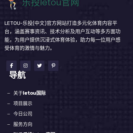
LETOU-乐投(中文)官方网站打造多元化体育内容平
台，涵盖赛事资讯、技术分析及用户互动等多方面功
能，为用户提供沉浸式体育体验，助力每一位用户感
受体育的激情与魅力。
导航
关于
letou国际
项目展示
今日公司
服务方向