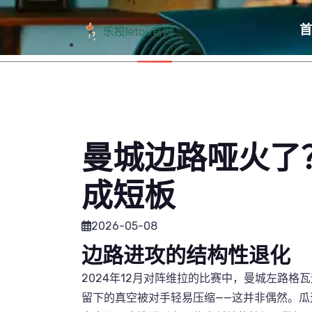
首
曼城边路哑火了
成短板
2026-05-08
边路进攻的结构性退化
2024年12月对阵维拉的比赛中，曼城左路
留下的真空被对手轻易压缩——这并非偶然。