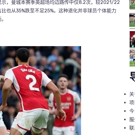
，曼城本赛季英超场均边路传中仅8.2次，较2021/22
比也从35%跌至不足25%。这种退化并非球员个体能力
衡。
关
项
今
服
联