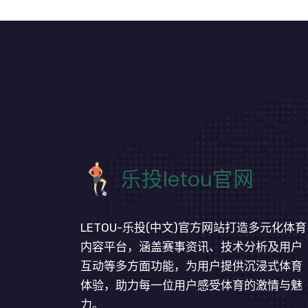
LETOU-乐投(中文)官方网站打造多元化体育
内容平台，涵盖赛事资讯、技术分析及用户
互动等多方面功能，为用户提供沉浸式体育
体验，助力每一位用户感受体育的激情与魅
力。