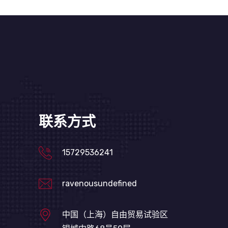
联系方式
15729536241
ravenousundefined
中国（上海）自由贸易试验区