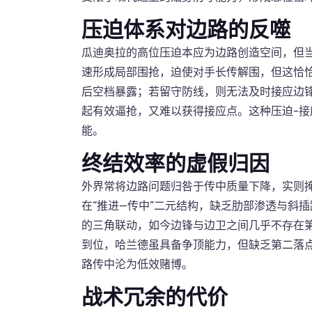
压迫体系对边路的反噬
瓜迪奥拉的高位压迫本应为边路创造空间，但
速形成局部围抢，迫使对手长传解围，但这恰
后空档暴露；若留守防线，则无法及时接应边
起有效逼抢，又难以获得接应点。这种压迫-
能。
终结效率的虚假归因
外界常将边路问题归咎于传中质量下降，实则
在“推进—传中”二元结构，缺乏肋部渗透与斜插
的三角联动，如今边锋与边卫之间几乎不存在
到位，哈兰德虽具备争顶能力，但缺乏第二落
路传中沦为低效赌博。
战术冗余的代价