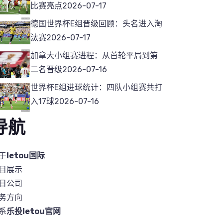
比赛亮点
2026-07-17
德国世界杯E组晋级回顾：头名进入淘
汰赛
2026-07-17
加拿大小组赛进程：从首轮平局到第
二名晋级
2026-07-16
世界杯E组进球统计：四队小组赛共打
入17球
2026-07-16
导航
于
letou国际
目展示
日公司
务方向
系
乐投letou官网