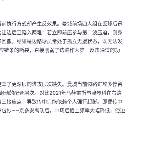
当前执行方式却产生反效果。曼城前场四人组在丢球后迅
恰让边后卫陷入两难：若立即前压参与第二波压迫，则身
锋回撤。结果是边路球员常处于孤立无援状态，既无法发
接应链条的断裂，直接削弱了边路作为第一反击通道的功
掩盖了更深层的进攻层次缺失。曼城当前边路进攻多停留
跑动的配合层次。对比2021年马赫雷斯与津琴科在右路
第三接应点，导致传中只能依赖个人强行起脚。即便传中
点包抄——京多安离队后，中场后插上频率大幅降低，使边