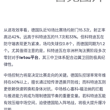
从进攻效率看，德国队近10场比赛场均射门15.3次，射正率
高达42%，远高于科特迪瓦的11.7次和33%。但科特迪瓦在
防守端表现更为紧凑，场均失球仅0.8个，而德国同期为1.2
个。尤其值得注意的是，科特迪瓦在非洲杯淘汰赛阶段多次
零封对手
letou平台
，其三中卫体系配合边翼卫回防极具纪
律性。
中场控制力将是决定比赛走向的关键。德国队控球率常年维
持在60%以上，擅长通过短传渗透撕开防线；而科特迪瓦则
更依赖快速转换和身体对抗，中场核心塞科·福法纳的拦截
与推进能力将成为限制德国节奏的重要变量。若科特迪瓦能
有效压缩中场空间，迫使德国陷入阵地战，将极大提升爆冷
可能。