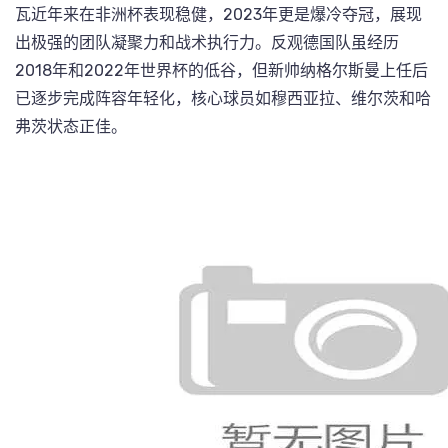
瓦近年来在非洲杯表现稳健，2023年更是爆冷夺冠，展现
出极强的团队凝聚力和战术执行力。反观德国队虽经历
2018年和2022年世界杯的低谷，但新帅纳格尔斯曼上任后
已逐步完成阵容年轻化，核心球员如穆西亚拉、维尔茨和哈
弗茨状态正佳。