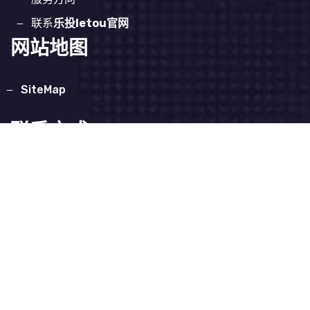
联系
乐投letou官网
网站地图
SiteMap
联系方式
15729536241
ravenousundefined
中国（上海）自由贸易试验区银城中路68号50层