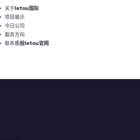
关于
letou国际
项目展示
今日公司
服务方向
联系
乐投letou官网