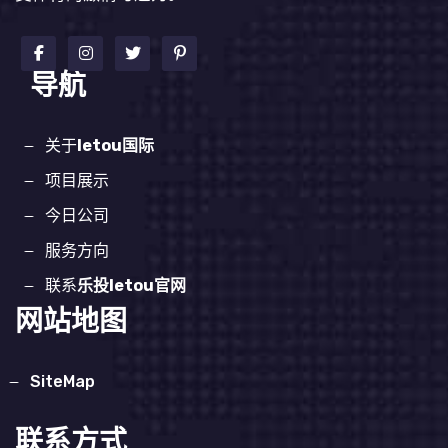
导航
关于
letou国际
项目展示
今日公司
服务方向
联系
乐投letou官网
网站地图
SiteMap
联系方式