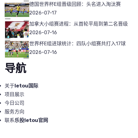
德国世界杯E组晋级回顾：头名进入淘汰赛
2026-07-17
加拿大小组赛进程：从首轮平局到第二名晋级
2026-07-16
世界杯E组进球统计：四队小组赛共打入17球
2026-07-16
导航
关于
letou国际
项目展示
今日公司
服务方向
联系
乐投letou官网