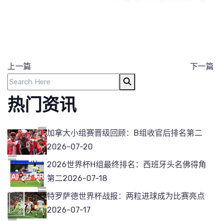
上一篇
下一篇
热门资讯
加拿大小组赛晋级回顾：B组收官后排名第二
2026-07-20
2026世界杯H组最终排名：西班牙头名佛得角
第二
2026-07-18
特罗萨德世界杯战报：两粒进球成为比赛亮点
2026-07-17