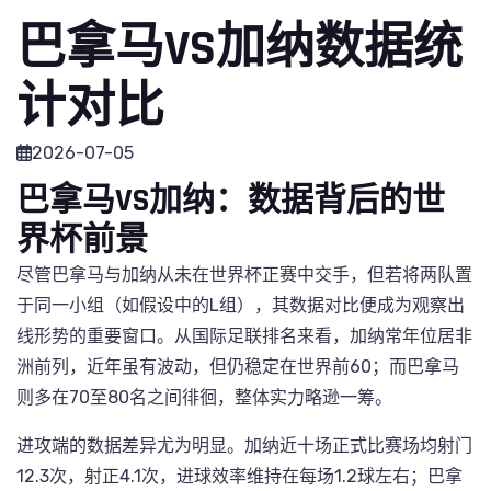
巴拿马VS加纳数据统
计对比
2026-07-05
巴拿马VS加纳：数据背后的世
界杯前景
尽管巴拿马与加纳从未在世界杯正赛中交手，但若将两队置
于同一小组（如假设中的L组），其数据对比便成为观察出
线形势的重要窗口。从国际足联排名来看，加纳常年位居非
洲前列，近年虽有波动，但仍稳定在世界前60；而巴拿马
则多在70至80名之间徘徊，整体实力略逊一筹。
进攻端的数据差异尤为明显。加纳近十场正式比赛场均射门
12.3次，射正4.1次，进球效率维持在每场1.2球左右；巴拿