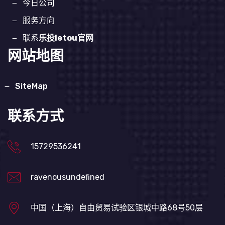
今日公司
服务方向
联系
乐投letou官网
网站地图
SiteMap
联系方式
15729536241
ravenousundefined
中国（上海）自由贸易试验区银城中路68号50层