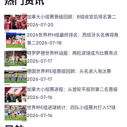
热门资讯
加拿大小组赛晋级回顾：B组收官后排名第二
2026-07-20
2026世界杯H组最终排名：西班牙头名佛得角
第二
2026-07-18
特罗萨德世界杯战报：两粒进球成为比赛亮点
2026-07-17
德国世界杯E组晋级回顾：头名进入淘汰赛
2026-07-17
加拿大小组赛进程：从首轮平局到第二名晋级
2026-07-16
世界杯E组进球统计：四队小组赛共打入17球
2026-07-16