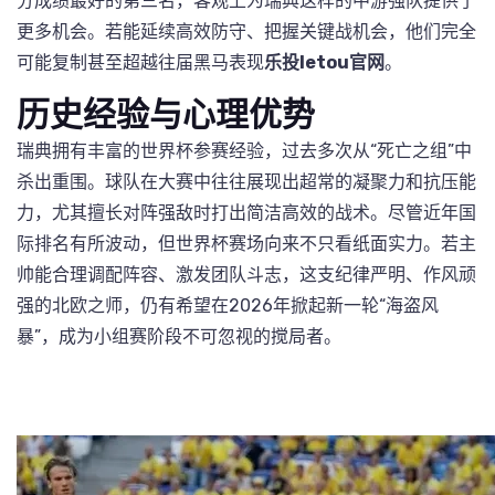
分成绩最好的第三名，客观上为瑞典这样的中游强队提供了
更多机会。若能延续高效防守、把握关键战机会，他们完全
可能复制甚至超越往届黑马表现
乐投letou官网
。
历史经验与心理优势
瑞典拥有丰富的世界杯参赛经验，过去多次从“死亡之组”中
杀出重围。球队在大赛中往往展现出超常的凝聚力和抗压能
力，尤其擅长对阵强敌时打出简洁高效的战术。尽管近年国
际排名有所波动，但世界杯赛场向来不只看纸面实力。若主
帅能合理调配阵容、激发团队斗志，这支纪律严明、作风顽
强的北欧之师，仍有希望在2026年掀起新一轮“海盗风
暴”，成为小组赛阶段不可忽视的搅局者。