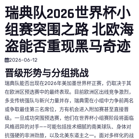
瑞典队2026世界杯小
组赛突围之路 北欧海
盗能否重现黑马奇迹
2026-06-12
晋级形势与分组挑战
瑞典队能否出现在2026年美加墨世界杯正赛，仍取决于其
在欧洲区预选赛中的最终表现。目前欧洲区出线竞争激烈，
多支传统强队与新兴力量并存，瑞典需在小组中力争前两名
或争取最佳第三名席位，方有机会进入附加赛甚至直接晋
级。一旦成功突围预选赛，他们在世界杯小组赛阶段将面临
风格迥异的对手——可能包括技术细腻的南美球队、身体对
抗强硬的非洲劲旅，以及北美东道主之一。面对多样化的战