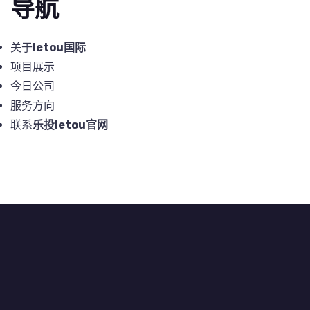
导航
关于
letou国际
项目展示
今日公司
服务方向
联系
乐投letou官网