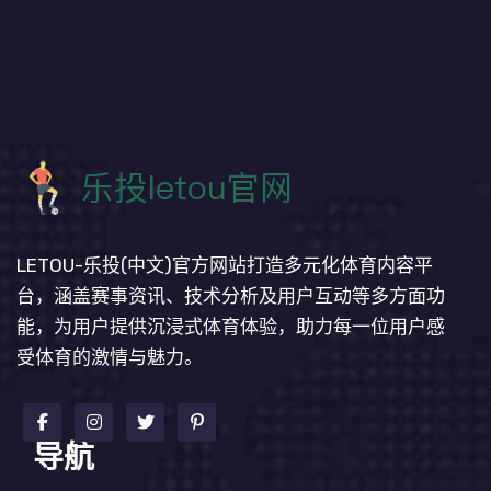
LETOU-乐投(中文)官方网站打造多元化体育内容平
台，涵盖赛事资讯、技术分析及用户互动等多方面功
能，为用户提供沉浸式体育体验，助力每一位用户感
受体育的激情与魅力。
导航