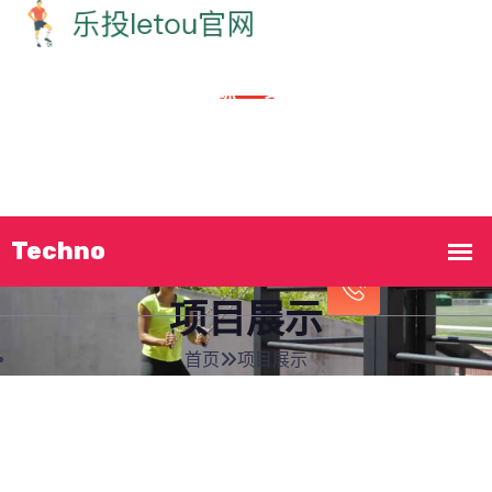
首页
关于
letou国际
项目展示
今日公司
立即致电!
服务方向
联系
乐投letou官网
15729536241
项目展示
首页
项目展示