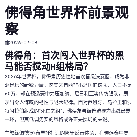
佛得角世界杯前景观
察
2026-07-03
佛得角：首次闯入世界杯的黑
马能否搅动H组格局？
2026年世界杯，佛得角历史性地首次晋级决赛圈，成为非
洲足坛的新锐力量。这支来自西非小岛国的球队，人口不足
60万，却在预选赛中力压加纳、尼日利亚等传统强队，展
现出令人惊叹的韧性与战术纪律。面对西班牙、乌拉圭和沙
特阿拉伯组成的“死亡之组”，佛得角虽被普遍视为出线最弱
一环，但其低调务实的风格或许正是搅局的关键。
主教练佩德罗·布里托打造的防守反击体系，在预选赛中屡