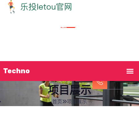
首页
关于
letou国际
项目展示
今日公司
立即致电!
服务方向
联系
乐投letou官网
15729536241
项目展示
首页
项目展示