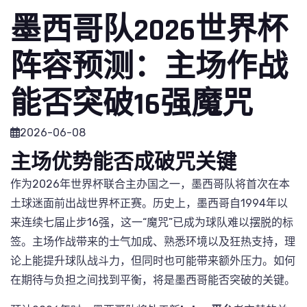
墨西哥队2026世界杯
阵容预测：主场作战
能否突破16强魔咒
2026-06-08
主场优势能否成破咒关键
作为2026年世界杯联合主办国之一，墨西哥队将首次在本
土球迷面前出战世界杯正赛。历史上，墨西哥自1994年以
来连续七届止步16强，这一“魔咒”已成为球队难以摆脱的标
签。主场作战带来的士气加成、熟悉环境以及狂热支持，理
论上能提升球队战斗力，但同时也可能带来额外压力。如何
在期待与负担之间找到平衡，将是墨西哥能否突破的关键。