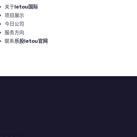
关于
letou国际
项目展示
今日公司
服务方向
联系
乐投letou官网