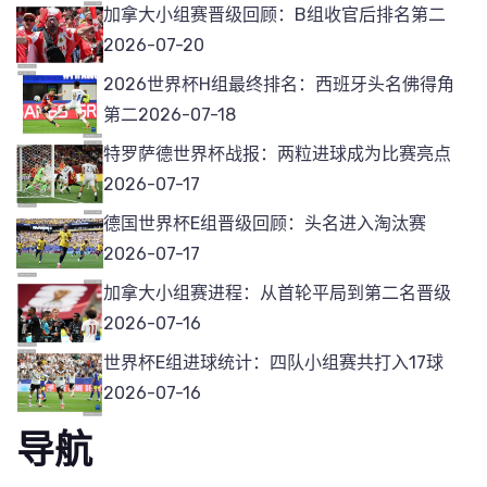
加拿大小组赛晋级回顾：B组收官后排名第二
2026-07-20
2026世界杯H组最终排名：西班牙头名佛得角
第二
2026-07-18
特罗萨德世界杯战报：两粒进球成为比赛亮点
2026-07-17
德国世界杯E组晋级回顾：头名进入淘汰赛
2026-07-17
加拿大小组赛进程：从首轮平局到第二名晋级
2026-07-16
世界杯E组进球统计：四队小组赛共打入17球
2026-07-16
导航