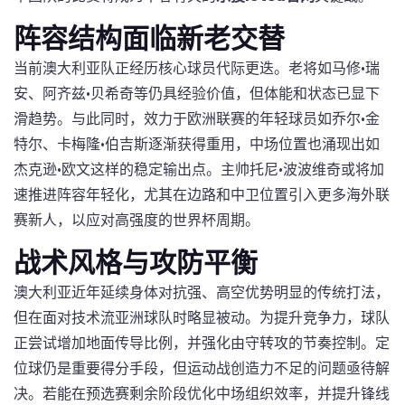
阵容结构面临新老交替
当前澳大利亚队正经历核心球员代际更迭。老将如马修·瑞
安、阿齐兹·贝希奇等仍具经验价值，但体能和状态已显下
滑趋势。与此同时，效力于欧洲联赛的年轻球员如乔尔·金
特尔、卡梅隆·伯吉斯逐渐获得重用，中场位置也涌现出如
杰克逊·欧文这样的稳定输出点。主帅托尼·波波维奇或将加
速推进阵容年轻化，尤其在边路和中卫位置引入更多海外联
赛新人，以应对高强度的世界杯周期。
战术风格与攻防平衡
澳大利亚近年延续身体对抗强、高空优势明显的传统打法，
但在面对技术流亚洲球队时略显被动。为提升竞争力，球队
正尝试增加地面传导比例，并强化由守转攻的节奏控制。定
位球仍是重要得分手段，但运动战创造力不足的问题亟待解
决。若能在预选赛剩余阶段优化中场组织效率，并提升锋线