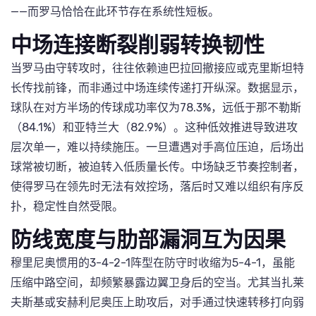
——而罗马恰恰在此环节存在系统性短板。
中场连接断裂削弱转换韧性
当罗马由守转攻时，往往依赖迪巴拉回撤接应或克里斯坦特
长传找前锋，而非通过中场连续传递打开纵深。数据显示，
球队在对方半场的传球成功率仅为78.3%，远低于那不勒斯
（84.1%）和亚特兰大（82.9%）。这种低效推进导致进攻
层次单一，难以持续施压。一旦遭遇对手高位压迫，后场出
球常被切断，被迫转入低质量长传。中场缺乏节奏控制者，
使得罗马在领先时无法有效控场，落后时又难以组织有序反
扑，稳定性自然受限。
防线宽度与肋部漏洞互为因果
穆里尼奥惯用的3-4-2-1阵型在防守时收缩为5-4-1，虽能
压缩中路空间，却频繁暴露边翼卫身后的空当。尤其当扎莱
夫斯基或安赫利尼奥压上助攻后，对手通过快速转移打向弱