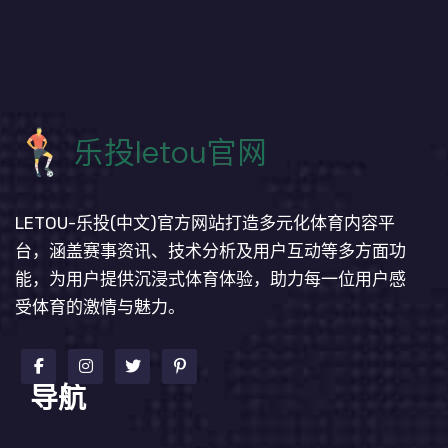
LETOU-乐投(中文)官方网站打造多元化体育内容平
台，涵盖赛事资讯、技术分析及用户互动等多方面功
能，为用户提供沉浸式体育体验，助力每一位用户感
受体育的激情与魅力。
导航