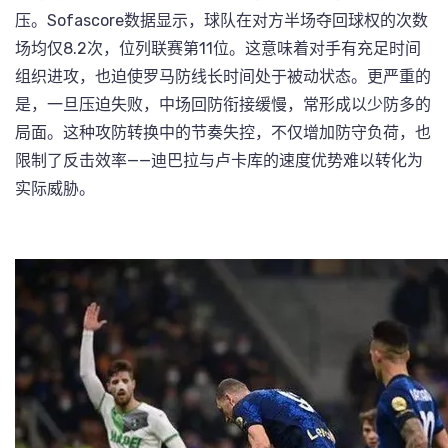
压。Sofascore数据显示，球队在对方半场夺回球权的次数
场均仅8.2次，位列联赛第11位。这意味着对手有充足时间
组织进攻，也迫使罗马防线长时间处于被动状态。更严重的
是，一旦压迫失败，中场回防衔接缓慢，常形成以少防多的
局面。这种攻防转换中的节奏失控，不仅增加防守负荷，也
限制了反击效率——迪巴拉与卢卡库的速度优势难以转化为
实际威胁。