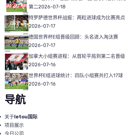
第二
2026-07-18
特罗萨德世界杯战报：两粒进球成为比赛亮点
2026-07-17
德国世界杯E组晋级回顾：头名进入淘汰赛
2026-07-17
加拿大小组赛进程：从首轮平局到第二名晋级
2026-07-16
世界杯E组进球统计：四队小组赛共打入17球
2026-07-16
导航
关于
letou国际
项目展示
今日公司