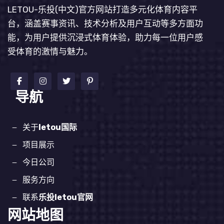
LETOU-乐投(中文)官方网站打造多元化体育内容平
台，涵盖赛事资讯、技术分析及用户互动等多方面功
能，为用户提供沉浸式体育体验，助力每一位用户感
受体育的激情与魅力。
导航
关于
letou国际
项目展示
今日公司
服务方向
联系
乐投letou官网
网站地图